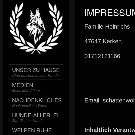
IMPRESSU
Familie Heinrichs
47647 Kerken
01712121166.
UNSER ZU HAUSE
Über uns und unsere Hunde
MEDIEN
Fotos und Videos
NACHDENKLICHES
Email: schattenwo
Nachdenkliche Worte
HUNDE-ALLERLEI
Zum Thema Hund
WELPEN RUHE
Inhaltlich Verant